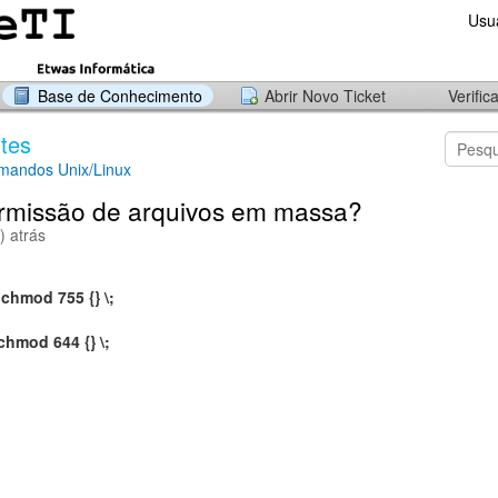
Usu
Base de Conhecimento
Abrir Novo Ticket
Verific
tes
mandos Unix/Linux
ermissão de arquivos em massa?
) atrás
 chmod 755 {} \;
 chmod 644 {} \;